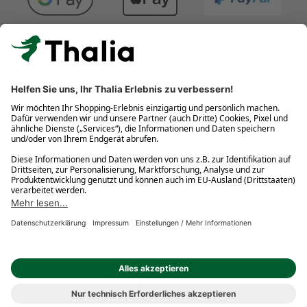
Kostenlose Retouren
Gratis-Buchversand innerhalb Deutschlands
Click & Collect
* Gedrucktes Buch: Frühere Preisbindung aufgehoben. eBook:
Befristete Preissenkung des Verlages. Gebrauchtbuch: Ggü.
gebundenem Ladenpreis bzw. UVP für Neuware. Preisangaben