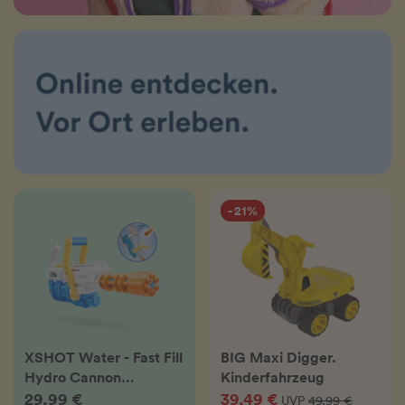
- 21%
XSHOT Water - Fast Fill
BIG Maxi Digger.
Hydro Cannon
Kinderfahrzeug
Wasserblaster
29,99 €
39,49 €
UVP
49,99 €