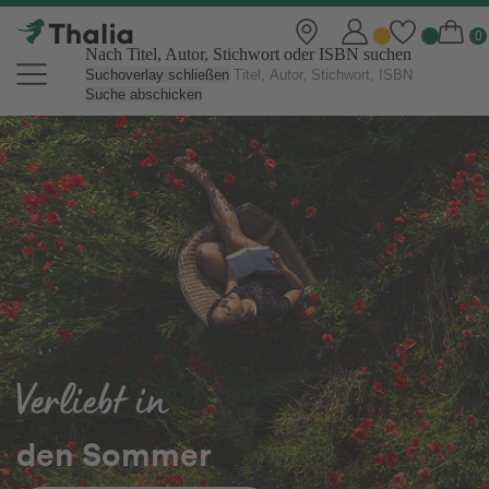
Nach Titel, Autor, Stichwort oder ISBN suchen
Suchoverlay schließen
Suche abschicken
Thalia Online Shop | Bücher, eBo
Auf diese T
warten all
er