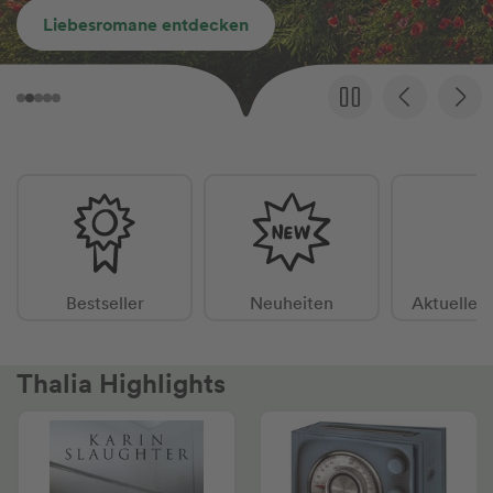
tdecken
Jetzt schon vorbe
Bestseller
Neuheiten
Aktuelle 
Thalia Highlights